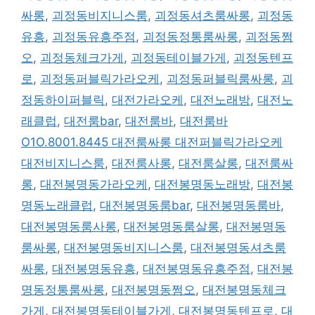
싸롱
,
괴정동비지니스룸
,
괴정동셔츠룸싸롱
,
괴정동
유흥
,
괴정동유흥주점
,
괴정동정통룸싸롱
,
괴정동쩜
오
,
괴정동체크가게
,
괴정동테이블가게
,
괴정동텐프
로
,
괴정동퍼블릭가라오케
,
괴정동퍼블릭룸싸롱
,
괴
정동하이퍼블릭
,
대전가라오케
,
대전노래방
,
대전노
래클럽
,
대전룸bar
,
대전룸바
,
대전룸바
O1O.8001.8445 대전룸싸롱 대전퍼블릭가라오케
대전비지니스룸
,
대전룸사롱
,
대전룸살롱
,
대전룸싸
롱
,
대전봉명동가라오케
,
대전봉명동노래방
,
대전봉
명동노래클럽
,
대전봉명동룸bar
,
대전봉명동룸바
,
대전봉명동룸사롱
,
대전봉명동룸살롱
,
대전봉명동
룸싸롱
,
대전봉명동비지니스룸
,
대전봉명동셔츠룸
싸롱
,
대전봉명동유흥
,
대전봉명동유흥주점
,
대전봉
명동정통룸싸롱
,
대전봉명동쩜오
,
대전봉명동체크
가게
,
대전봉명동테이블가게
,
대전봉명동텐프로
,
대