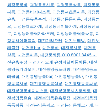
괴정동룸바
,
괴정동룸사롱
,
괴정동룸살롱
,
괴정동룸
싸롱
,
괴정동비지니스룸
,
괴정동셔츠룸싸롱
,
괴정동
유흥
,
괴정동유흥주점
,
괴정동정통룸싸롱
,
괴정동쩜
오
,
괴정동체크가게
,
괴정동테이블가게
,
괴정동텐프
로
,
괴정동퍼블릭가라오케
,
괴정동퍼블릭룸싸롱
,
괴
정동하이퍼블릭
,
대전가라오케
,
대전노래방
,
대전노
래클럽
,
대전룸bar
,
대전룸바
,
대전룸사롱
,
대전룸
살롱
,
대전룸싸롱
,
대전룸싸롱 O1O.8001.8445 대
전유흥주점 대전가라오케 유성퍼블릭룸싸롱
,
대전
봉명동가라오케
,
대전봉명동노래방
,
대전봉명동노
래클럽
,
대전봉명동룸bar
,
대전봉명동룸바
,
대전봉
명동룸사롱
,
대전봉명동룸살롱
,
대전봉명동룸싸롱
,
대전봉명동비지니스룸
,
대전봉명동셔츠룸싸롱
,
대
전봉명동유흥
,
대전봉명동유흥주점
,
대전봉명동정
통룸싸롱
,
대전봉명동쩜오
,
대전봉명동체크가게
,
대