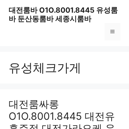
컨
대전룸바 O1O.8001.8445 유성룸
텐
바 둔산동룸바 세종시룸바
츠
로
메
건
너
뛰
뉴
기
유성체크가게
대전룸싸롱
O1O.8001.8445 대전유
흥주점 대전가라오케 유