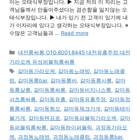
아는 오태식부장입니다. ▶ 지금 저의 이 자리는 고
객님들께서 만들어주셨다는 겸손함을 잃지않는 오
태식부장입니다. ▶ 내가 있기 전 고객이 있기에 내
가 이자리에 있다고 생각하는 오태식부장입니다. ※
수많은 고객님들과 …
Read more
카
대전룸싸롱 O1O.8001.8445 대전유흥주점 대전
테
가라오케 유성퍼블릭룸싸롱
고
태
갈마동가라오케
,
갈마동노래방
,
갈마동노래클
리
그
럽
,
갈마동룸bar
,
갈마동룸바
,
갈마동룸사롱
,
갈마
동룸살롱
,
갈마동룸싸롱
,
갈마동비지니스룸
,
갈마동
셔츠룸싸롱
,
갈마동유흥
,
갈마동유흥주점
,
갈마동정
통룸싸롱
,
갈마동쩜오
,
갈마동체크가게
,
갈마동테이
블가게
,
갈마동텐프로
,
갈마동퍼블릭가라오케
,
갈마
동퍼블릭룸싸롱
,
갈마동하이퍼블릭
,
괴정동가라오
케
,
괴정동노래방
,
괴정동노래클럽
,
괴정동룸bar
,