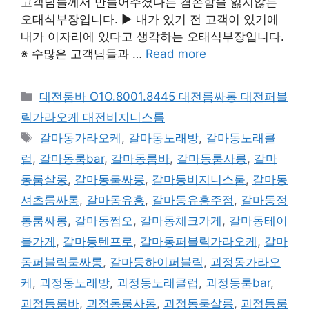
고객님들께서 만들어주셨다는 겸손함을 잃지않는
오태식부장입니다. ▶ 내가 있기 전 고객이 있기에
내가 이자리에 있다고 생각하는 오태식부장입니다.
※ 수많은 고객님들과 …
Read more
카
대전룸바 O1O.8001.8445 대전룸싸롱 대전퍼블
테
릭가라오케 대전비지니스룸
고
태
갈마동가라오케
,
갈마동노래방
,
갈마동노래클
리
그
럽
,
갈마동룸bar
,
갈마동룸바
,
갈마동룸사롱
,
갈마
동룸살롱
,
갈마동룸싸롱
,
갈마동비지니스룸
,
갈마동
셔츠룸싸롱
,
갈마동유흥
,
갈마동유흥주점
,
갈마동정
통룸싸롱
,
갈마동쩜오
,
갈마동체크가게
,
갈마동테이
블가게
,
갈마동텐프로
,
갈마동퍼블릭가라오케
,
갈마
동퍼블릭룸싸롱
,
갈마동하이퍼블릭
,
괴정동가라오
케
,
괴정동노래방
,
괴정동노래클럽
,
괴정동룸bar
,
괴정동룸바
,
괴정동룸사롱
,
괴정동룸살롱
,
괴정동룸