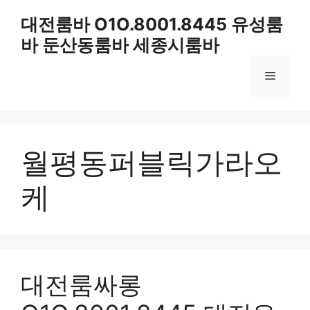
컨
대전룸바 O1O.8001.8445 유성룸
텐
바 둔산동룸바 세종시룸바
츠
로
메
건
너
뛰
뉴
기
월평동퍼블릭가라오
케
대전룸싸롱