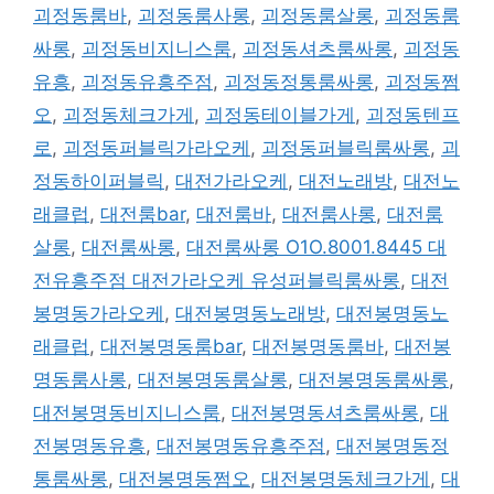
괴정동룸바
,
괴정동룸사롱
,
괴정동룸살롱
,
괴정동룸
싸롱
,
괴정동비지니스룸
,
괴정동셔츠룸싸롱
,
괴정동
유흥
,
괴정동유흥주점
,
괴정동정통룸싸롱
,
괴정동쩜
오
,
괴정동체크가게
,
괴정동테이블가게
,
괴정동텐프
로
,
괴정동퍼블릭가라오케
,
괴정동퍼블릭룸싸롱
,
괴
정동하이퍼블릭
,
대전가라오케
,
대전노래방
,
대전노
래클럽
,
대전룸bar
,
대전룸바
,
대전룸사롱
,
대전룸
살롱
,
대전룸싸롱
,
대전룸싸롱 O1O.8001.8445 대
전유흥주점 대전가라오케 유성퍼블릭룸싸롱
,
대전
봉명동가라오케
,
대전봉명동노래방
,
대전봉명동노
래클럽
,
대전봉명동룸bar
,
대전봉명동룸바
,
대전봉
명동룸사롱
,
대전봉명동룸살롱
,
대전봉명동룸싸롱
,
대전봉명동비지니스룸
,
대전봉명동셔츠룸싸롱
,
대
전봉명동유흥
,
대전봉명동유흥주점
,
대전봉명동정
통룸싸롱
,
대전봉명동쩜오
,
대전봉명동체크가게
,
대