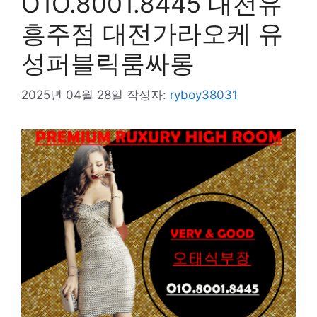
O1O.8001.8445 대전유
흥주점 대전가라오케 유
성퍼블릭룸싸롱
2025년 04월 28일
작성자:
ryboy38031