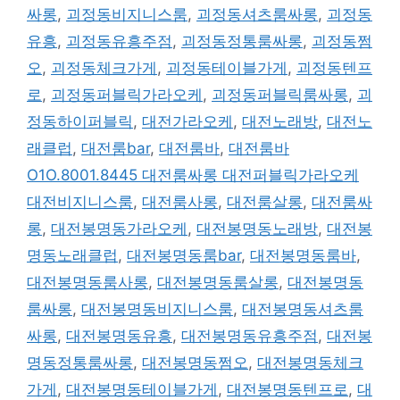
싸롱
,
괴정동비지니스룸
,
괴정동셔츠룸싸롱
,
괴정동
유흥
,
괴정동유흥주점
,
괴정동정통룸싸롱
,
괴정동쩜
오
,
괴정동체크가게
,
괴정동테이블가게
,
괴정동텐프
로
,
괴정동퍼블릭가라오케
,
괴정동퍼블릭룸싸롱
,
괴
정동하이퍼블릭
,
대전가라오케
,
대전노래방
,
대전노
래클럽
,
대전룸bar
,
대전룸바
,
대전룸바
O1O.8001.8445 대전룸싸롱 대전퍼블릭가라오케
대전비지니스룸
,
대전룸사롱
,
대전룸살롱
,
대전룸싸
롱
,
대전봉명동가라오케
,
대전봉명동노래방
,
대전봉
명동노래클럽
,
대전봉명동룸bar
,
대전봉명동룸바
,
대전봉명동룸사롱
,
대전봉명동룸살롱
,
대전봉명동
룸싸롱
,
대전봉명동비지니스룸
,
대전봉명동셔츠룸
싸롱
,
대전봉명동유흥
,
대전봉명동유흥주점
,
대전봉
명동정통룸싸롱
,
대전봉명동쩜오
,
대전봉명동체크
가게
,
대전봉명동테이블가게
,
대전봉명동텐프로
,
대