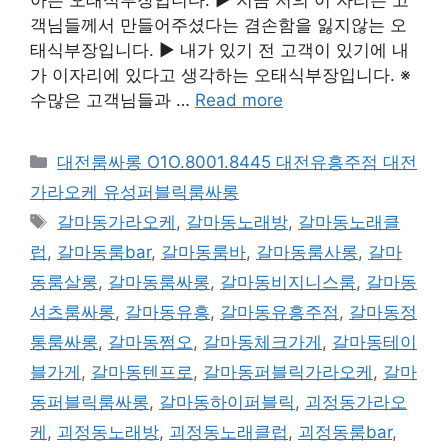
객님들께서 만들어주셨다는 겸손함을 잃지않는 오
태식부장입니다. ▶ 내가 있기 전 고객이 있기에 내
가 이자리에 있다고 생각하는 오태식부장입니다. ※
수많은 고객님들과 …
Read more
카
대전룸싸롱 O1O.8001.8445 대전유흥주점 대전
테
가라오케 유성퍼블릭룸싸롱
고
태
갈마동가라오케
,
갈마동노래방
,
갈마동노래클
리
그
럽
,
갈마동룸bar
,
갈마동룸바
,
갈마동룸사롱
,
갈마
동룸살롱
,
갈마동룸싸롱
,
갈마동비지니스룸
,
갈마동
셔츠룸싸롱
,
갈마동유흥
,
갈마동유흥주점
,
갈마동정
통룸싸롱
,
갈마동쩜오
,
갈마동체크가게
,
갈마동테이
블가게
,
갈마동텐프로
,
갈마동퍼블릭가라오케
,
갈마
동퍼블릭룸싸롱
,
갈마동하이퍼블릭
,
괴정동가라오
케
,
괴정동노래방
,
괴정동노래클럽
,
괴정동룸bar
,