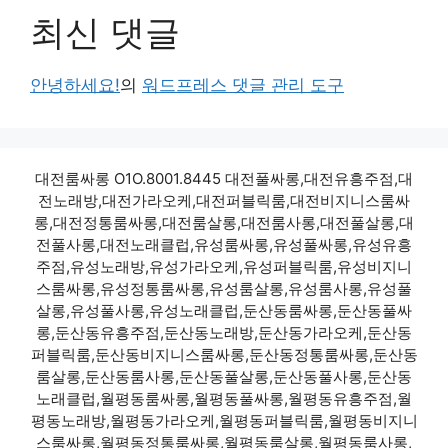
최신 댓글
안녕하세요!
의
워드프레스 댓글 관리 도구
대전룸싸롱 O1O.8001.8445 대전풀싸롱,대전유흥주점,대
전노래방,대전가라오케,대전퍼블릭룸,대전비지니스룸싸
롱,대전정통룸싸롱,대전룸살롱,대전룸사롱,대전풀살롱,대
전풀사롱,대전노래클럽,유성룸싸롱,유성풀싸롱,유성유흥
주점,유성노래방,유성가라오케,유성퍼블릭룸,유성비지니
스룸싸롱,유성정통룸싸롱,유성룸살롱,유성룸사롱,유성풀
살롱,유성풀사롱,유성노래클럽,둔산동룸싸롱,둔산동풀싸
롱,둔산동유흥주점,둔산동노래방,둔산동가라오케,둔산동
퍼블릭룸,둔산동비지니스룸싸롱,둔산동정통룸싸롱,둔산동
룸살롱,둔산동룸사롱,둔산동풀살롱,둔산동풀사롱,둔산동
노래클럽,월평동룸싸롱,월평동풀싸롱,월평동유흥주점,월
평동노래방,월평동가라오케,월평동퍼블릭룸,월평동비지니
스룸싸롱,월평동정통룸싸롱,월평동룸살롱,월평동룸사롱,