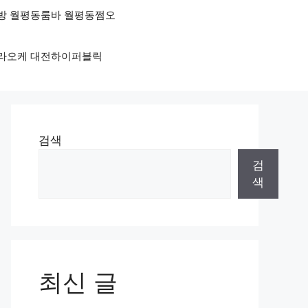
노래방 월평동룸바 월평동쩜오
동가라오케 대전하이퍼블릭
검색
검
색
최신 글