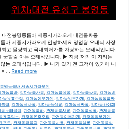
룸싸롱 대전봉명동룸바 세종시가라오케 대전룸싸롱
봉명동룸바 세종시가라오케 안녕하세요 영업왕 오태식 사장
 수질최고 물량최고 국내최저가를 자랑하는 오태식입니다.
굽힐줄 아는 오태식입니다. ▶ 지금 저의 이 자리는
는 오태식입니다. ▶ 내가 있기 전 고객이 있기에 내
※ …
Read more
 대전봉명동룸바 세종시가라오케
갈마동룸바
,
갈마동룸사롱
,
갈마동룸살롱
,
갈마동룸싸롱
,
갈마동비
마동유흥주점
,
갈마동이부가게
,
갈마동일부가게
,
갈마동정통룸싸
퍼블릭
,
갈마동풀사롱
,
갈마동풀살롱
,
갈마동풀싸롱
,
갈마동하이퍼
저동노래클럽
,
관저동룸바
,
관저동룸사롱
,
관저동룸살롱
,
관저동룸
동유흥업소
,
관저동유흥주점
,
관저동이부가게
,
관저동일부가게
,
텐프로
,
관저동퍼블릭
,
관저동풀사롱
,
관저동풀살롱
,
관저동풀싸
관평동노래방
,
관평동노래클럽
,
관평동룸바
,
관평동룸사롱
,
관평동