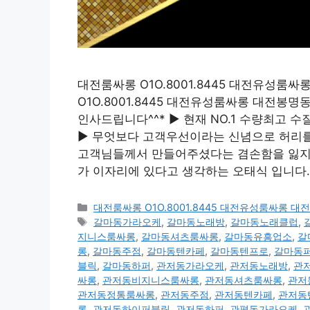
대전룸싸롱 O1O.8001.8445 대전유성
O1O.8001.8445 대전유성룸싸롱 대전
인사드립니다^^* ▶ 현재 NO.1 수량최고
▶ 무엇보다 고객우선이라는 신념으로 허리를 
고객님들께서 만들어주셨다는 겸손함을 잃지않
가 이자리에 있다고 생각하는 오태식 입니다. 
카
대전룸싸롱 O1O.8001.8445 대전유성룸싸롱
테
태
갈마동가라오케
,
갈마동노래방
,
갈마동노래클럽
,
고
그
지니스룸싸롱
,
갈마동셔츠룸싸롱
,
갈마동유흥업소
,
갈
리
롱
,
갈마동주점
,
갈마동텐카페
,
갈마동텐프로
,
갈마동
블릭
,
갈마동하퍼
,
관저동가라오케
,
관저동노래방
,
관
싸롱
,
관저동비지니스룸싸롱
,
관저동셔츠룸싸롱
,
관저
관저동정통룸싸롱
,
관저동주점
,
관저동텐카페
,
관저동
롱
,
관저동하이퍼블릭
,
관저동하퍼
,
관평동가라오케
,