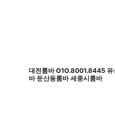
컨
텐
츠
로
건
너
뛰
기
대전룸바 O1O.8001.8445 
바 둔산동룸바 세종시룸바