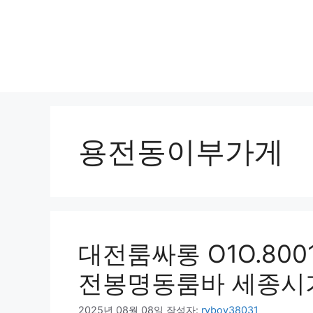
용전동이부가게
대전룸싸롱 O1O.800
전봉명동룸바 세종시
2025년 08월 08일
작성자:
ryboy38031