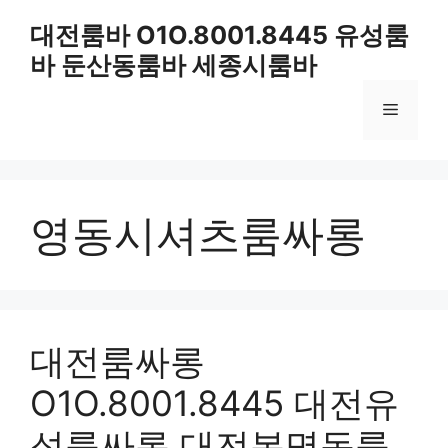
컨
대전룸바 O1O.8001.8445 유성룸
텐
바 둔산동룸바 세종시룸바
츠
로
메
건
너
뛰
뉴
기
영동시셔츠룸싸롱
대전룸싸롱
O1O.8001.8445 대전유
성룸싸롱 대전봉명동룸