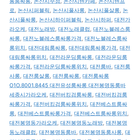
통룸싸롱
,
논산시주점
,
논산시텐카페
,
논산시텐프
로
,
논산시퍼블릭
,
논산시풀사롱
,
논산시풀살롱
,
논
산시풀싸롱
,
논산시하이퍼블릭
,
논산시하퍼
,
대전가
라오케
,
대전노래방
,
대전노래클럽
,
대전노블레스룸
싸롱
,
대전노블레스룸싸롱가격
,
대전노블레스룸싸
롱위치
,
대전대림룸싸롱
,
대전대림룸싸롱가격
,
대전
대림룸싸롱위치
,
대전라운딩룸싸롱
,
대전라운딩룸
싸롱가격
,
대전라운딩룸싸롱위치
,
대전룸바
,
대전룸
사롱
,
대전룸살롱
,
대전룸싸롱
,
대전룸싸롱
O1O.8001.8445 대전유성룸싸롱 대전봉명동룸바
세종시가라오케
,
대전버킹검룸싸롱
,
대전버킹검룸
싸롱가격
,
대전버킹검룸싸롱위치
,
대전베스트룸싸
롱
,
대전베스트룸싸롱가격
,
대전베스트룸싸롱위치
,
대전봉명동가라오케
,
대전봉명동노래방
,
대전봉명
동노래클럽
,
대전봉명동룸바
,
대전봉명동룸사롱
,
대