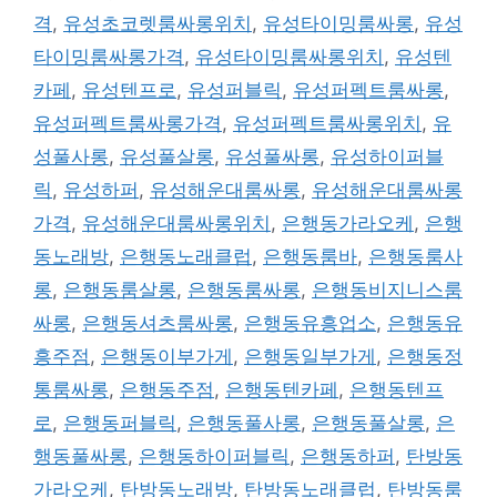
격
,
유성초코렛룸싸롱위치
,
유성타이밍룸싸롱
,
유성
타이밍룸싸롱가격
,
유성타이밍룸싸롱위치
,
유성텐
카페
,
유성텐프로
,
유성퍼블릭
,
유성퍼펙트룸싸롱
,
유성퍼펙트룸싸롱가격
,
유성퍼펙트룸싸롱위치
,
유
성풀사롱
,
유성풀살롱
,
유성풀싸롱
,
유성하이퍼블
릭
,
유성하퍼
,
유성해운대룸싸롱
,
유성해운대룸싸롱
가격
,
유성해운대룸싸롱위치
,
은행동가라오케
,
은행
동노래방
,
은행동노래클럽
,
은행동룸바
,
은행동룸사
롱
,
은행동룸살롱
,
은행동룸싸롱
,
은행동비지니스룸
싸롱
,
은행동셔츠룸싸롱
,
은행동유흥업소
,
은행동유
흥주점
,
은행동이부가게
,
은행동일부가게
,
은행동정
통룸싸롱
,
은행동주점
,
은행동텐카페
,
은행동텐프
로
,
은행동퍼블릭
,
은행동풀사롱
,
은행동풀살롱
,
은
행동풀싸롱
,
은행동하이퍼블릭
,
은행동하퍼
,
탄방동
가라오케
,
탄방동노래방
,
탄방동노래클럽
,
탄방동룸