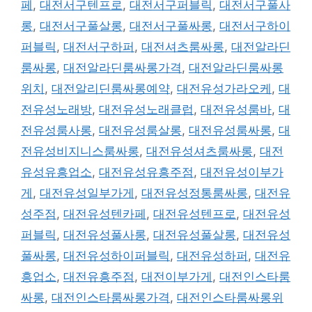
페
,
대전서구텐프로
,
대전서구퍼블릭
,
대전서구풀사
롱
,
대전서구풀살롱
,
대전서구풀싸롱
,
대전서구하이
퍼블릭
,
대전서구하퍼
,
대전셔츠룸싸롱
,
대전알라딘
룸싸롱
,
대전알라딘룸싸롱가격
,
대전알라딘룸싸롱
위치
,
대전알리딘룸싸롱예약
,
대전유성가라오케
,
대
전유성노래방
,
대전유성노래클럽
,
대전유성룸바
,
대
전유성룸사롱
,
대전유성룸살롱
,
대전유성룸싸롱
,
대
전유성비지니스룸싸롱
,
대전유성셔츠룸싸롱
,
대전
유성유흥업소
,
대전유성유흥주점
,
대전유성이부가
게
,
대전유성일부가게
,
대전유성정통룸싸롱
,
대전유
성주점
,
대전유성텐카페
,
대전유성텐프로
,
대전유성
퍼블릭
,
대전유성풀사롱
,
대전유성풀살롱
,
대전유성
풀싸롱
,
대전유성하이퍼블릭
,
대전유성하퍼
,
대전유
흥업소
,
대전유흥주점
,
대전이부가게
,
대전인스타룸
싸롱
,
대전인스타룸싸롱가격
,
대전인스타룸싸롱위