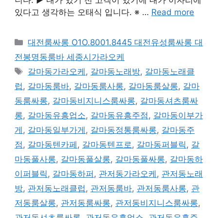
있다고 생각하는 오태식 입니다. ※ …
Read more
카
대전룸싸롱 O1O.8001.8445 대전유성룸싸롱 대
테
전봉명동룸바 세종시가라오케
고
태
갈마동가라오케
,
갈마동노래방
,
갈마동노래클
리
그
럽
,
갈마동룸바
,
갈마동룸사롱
,
갈마동룸살롱
,
갈마
동룸싸롱
,
갈마동비지니스룸싸롱
,
갈마동셔츠룸싸
롱
,
갈마동유흥업소
,
갈마동유흥주점
,
갈마동이부가
게
,
갈마동일부가게
,
갈마동정통룸싸롱
,
갈마동주
점
,
갈마동텐카페
,
갈마동텐프로
,
갈마동퍼블릭
,
갈
마동풀사롱
,
갈마동풀살롱
,
갈마동풀싸롱
,
갈마동하
이퍼블릭
,
갈마동하퍼
,
관저동가라오케
,
관저동노래
방
,
관저동노래클럽
,
관저동룸바
,
관저동룸사롱
,
관
저동룸살롱
,
관저동룸싸롱
,
관저동비지니스룸싸롱
,
관저동셔츠룸싸롱
,
관저동유흥업소
,
관저동유흥주