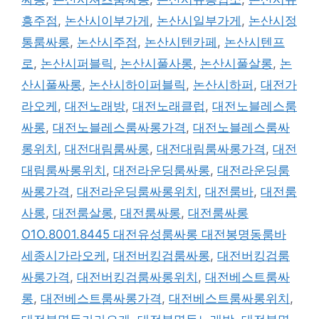
흥주점
,
논산시이부가게
,
논산시일부가게
,
논산시정
통룸싸롱
,
논산시주점
,
논산시텐카페
,
논산시텐프
로
,
논산시퍼블릭
,
논산시풀사롱
,
논산시풀살롱
,
논
산시풀싸롱
,
논산시하이퍼블릭
,
논산시하퍼
,
대전가
라오케
,
대전노래방
,
대전노래클럽
,
대전노블레스룸
싸롱
,
대전노블레스룸싸롱가격
,
대전노블레스룸싸
롱위치
,
대전대림룸싸롱
,
대전대림룸싸롱가격
,
대전
대림룸싸롱위치
,
대전라운딩룸싸롱
,
대전라운딩룸
싸롱가격
,
대전라운딩룸싸롱위치
,
대전룸바
,
대전룸
사롱
,
대전룸살롱
,
대전룸싸롱
,
대전룸싸롱
O1O.8001.8445 대전유성룸싸롱 대전봉명동룸바
세종시가라오케
,
대전버킹검룸싸롱
,
대전버킹검룸
싸롱가격
,
대전버킹검룸싸롱위치
,
대전베스트룸싸
롱
,
대전베스트룸싸롱가격
,
대전베스트룸싸롱위치
,