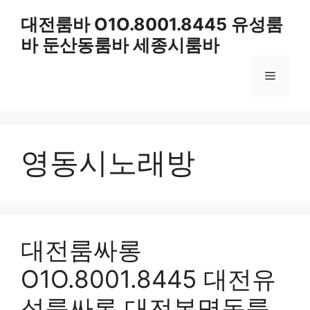
컨
대전룸바 O1O.8001.8445 유성룸
텐
바 둔산동룸바 세종시룸바
츠
로
메
건
너
뛰
뉴
기
영동시노래방
대전룸싸롱
O1O.8001.8445 대전유
성룸싸롱 대전봉명동룸