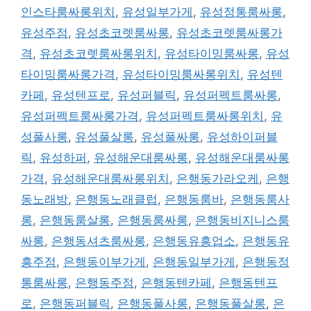
인스타룸싸롱위치
,
유성일부가게
,
유성정통룸싸롱
,
유성주점
,
유성초코렛룸싸롱
,
유성초코렛룸싸롱가
격
,
유성초코렛룸싸롱위치
,
유성타이밍룸싸롱
,
유성
타이밍룸싸롱가격
,
유성타이밍룸싸롱위치
,
유성텐
카페
,
유성텐프로
,
유성퍼블릭
,
유성퍼펙트룸싸롱
,
유성퍼펙트룸싸롱가격
,
유성퍼펙트룸싸롱위치
,
유
성풀사롱
,
유성풀살롱
,
유성풀싸롱
,
유성하이퍼블
릭
,
유성하퍼
,
유성해운대룸싸롱
,
유성해운대룸싸롱
가격
,
유성해운대룸싸롱위치
,
은행동가라오케
,
은행
동노래방
,
은행동노래클럽
,
은행동룸바
,
은행동룸사
롱
,
은행동룸살롱
,
은행동룸싸롱
,
은행동비지니스룸
싸롱
,
은행동셔츠룸싸롱
,
은행동유흥업소
,
은행동유
흥주점
,
은행동이부가게
,
은행동일부가게
,
은행동정
통룸싸롱
,
은행동주점
,
은행동텐카페
,
은행동텐프
로
,
은행동퍼블릭
,
은행동풀사롱
,
은행동풀살롱
,
은