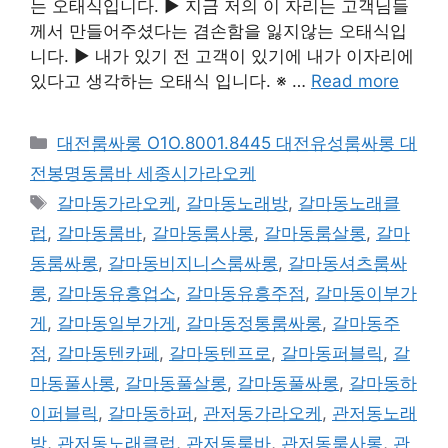
는 오태식입니다. ▶ 지금 저의 이 자리는 고객님들
께서 만들어주셨다는 겸손함을 잃지않는 오태식입
니다. ▶ 내가 있기 전 고객이 있기에 내가 이자리에
있다고 생각하는 오태식 입니다. ※ …
Read more
카
대전룸싸롱 O1O.8001.8445 대전유성룸싸롱 대
테
전봉명동룸바 세종시가라오케
고
태
갈마동가라오케
,
갈마동노래방
,
갈마동노래클
리
그
럽
,
갈마동룸바
,
갈마동룸사롱
,
갈마동룸살롱
,
갈마
동룸싸롱
,
갈마동비지니스룸싸롱
,
갈마동셔츠룸싸
롱
,
갈마동유흥업소
,
갈마동유흥주점
,
갈마동이부가
게
,
갈마동일부가게
,
갈마동정통룸싸롱
,
갈마동주
점
,
갈마동텐카페
,
갈마동텐프로
,
갈마동퍼블릭
,
갈
마동풀사롱
,
갈마동풀살롱
,
갈마동풀싸롱
,
갈마동하
이퍼블릭
,
갈마동하퍼
,
관저동가라오케
,
관저동노래
방
,
관저동노래클럽
,
관저동룸바
,
관저동룸사롱
,
관