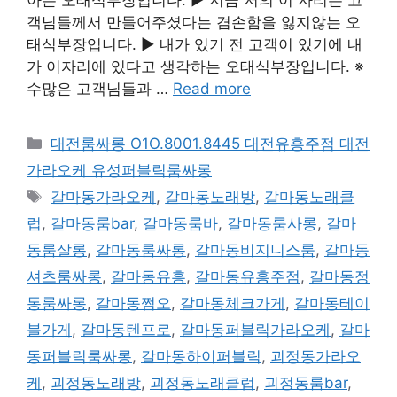
객님들께서 만들어주셨다는 겸손함을 잃지않는 오
태식부장입니다. ▶ 내가 있기 전 고객이 있기에 내
가 이자리에 있다고 생각하는 오태식부장입니다. ※
수많은 고객님들과 …
Read more
카
대전룸싸롱 O1O.8001.8445 대전유흥주점 대전
테
가라오케 유성퍼블릭룸싸롱
고
태
갈마동가라오케
,
갈마동노래방
,
갈마동노래클
리
그
럽
,
갈마동룸bar
,
갈마동룸바
,
갈마동룸사롱
,
갈마
동룸살롱
,
갈마동룸싸롱
,
갈마동비지니스룸
,
갈마동
셔츠룸싸롱
,
갈마동유흥
,
갈마동유흥주점
,
갈마동정
통룸싸롱
,
갈마동쩜오
,
갈마동체크가게
,
갈마동테이
블가게
,
갈마동텐프로
,
갈마동퍼블릭가라오케
,
갈마
동퍼블릭룸싸롱
,
갈마동하이퍼블릭
,
괴정동가라오
케
,
괴정동노래방
,
괴정동노래클럽
,
괴정동룸bar
,