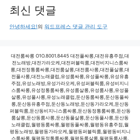
최신 댓글
안녕하세요!
의
워드프레스 댓글 관리 도구
대전룸싸롱 O1O.8001.8445 대전풀싸롱,대전유흥주점,대
전노래방,대전가라오케,대전퍼블릭룸,대전비지니스룸싸
롱,대전정통룸싸롱,대전룸살롱,대전룸사롱,대전풀살롱,대
전풀사롱,대전노래클럽,유성룸싸롱,유성풀싸롱,유성유흥
주점,유성노래방,유성가라오케,유성퍼블릭룸,유성비지니
스룸싸롱,유성정통룸싸롱,유성룸살롱,유성룸사롱,유성풀
살롱,유성풀사롱,유성노래클럽,둔산동룸싸롱,둔산동풀싸
롱,둔산동유흥주점,둔산동노래방,둔산동가라오케,둔산동
퍼블릭룸,둔산동비지니스룸싸롱,둔산동정통룸싸롱,둔산동
룸살롱,둔산동룸사롱,둔산동풀살롱,둔산동풀사롱,둔산동
노래클럽,월평동룸싸롱,월평동풀싸롱,월평동유흥주점,월
평동노래방,월평동가라오케,월평동퍼블릭룸,월평동비지니
스룸싸롱,월평동정통룸싸롱,월평동룸살롱,월평동룸사롱,