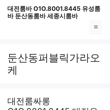
컨
대전룸바 O1O.8001.8445 유성룸
텐
바 둔산동룸바 세종시룸바
츠
로
메
건
너
뛰
뉴
기
둔산동퍼블릭가라오
케
대전룸싸롱