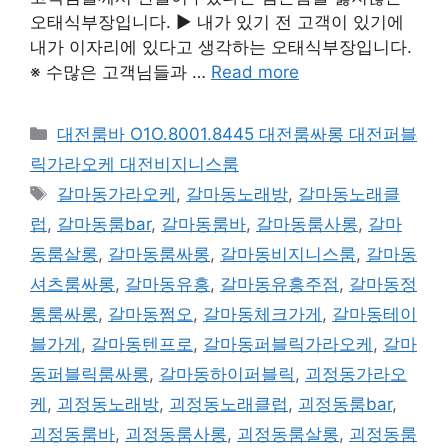
오태식부장입니다. ▶ 내가 있기 전 고객이 있기에
내가 이자리에 있다고 생각하는 오태식부장입니다.
※ 수많은 고객님들과 …
Read more
카
대전룸바 O1O.8001.8445 대전룸싸롱 대전퍼블
테
릭가라오케 대전비지니스룸
고
태
갈마동가라오케
,
갈마동노래방
,
갈마동노래클
리
그
럽
,
갈마동룸bar
,
갈마동룸바
,
갈마동룸사롱
,
갈마
동룸살롱
,
갈마동룸싸롱
,
갈마동비지니스룸
,
갈마동
셔츠룸싸롱
,
갈마동유흥
,
갈마동유흥주점
,
갈마동정
통룸싸롱
,
갈마동쩜오
,
갈마동체크가게
,
갈마동테이
블가게
,
갈마동텐프로
,
갈마동퍼블릭가라오케
,
갈마
동퍼블릭룸싸롱
,
갈마동하이퍼블릭
,
괴정동가라오
케
,
괴정동노래방
,
괴정동노래클럽
,
괴정동룸bar
,
괴정동룸바
,
괴정동룸사롱
,
괴정동룸살롱
,
괴정동룸