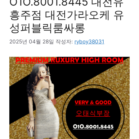
O1O.8001.8445 대전유
흥주점 대전가라오케 유
성퍼블릭룸싸롱
2025년 04월 28일
작성자:
ryboy38031