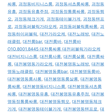
싸롱
,
괴정동비지니스룸
,
괴정동셔츠룸싸롱
,
괴정동
유흥
,
괴정동유흥주점
,
괴정동정통룸싸롱
,
괴정동쩜
오
,
괴정동체크가게
,
괴정동테이블가게
,
괴정동텐프
로
,
괴정동퍼블릭가라오케
,
괴정동퍼블릭룸싸롱
,
괴
정동하이퍼블릭
,
대전가라오케
,
대전노래방
,
대전노
래클럽
,
대전룸bar
,
대전룸바
,
대전룸바
O1O.8001.8445 대전룸싸롱 대전퍼블릭가라오케
대전비지니스룸
,
대전룸사롱
,
대전룸살롱
,
대전룸싸
롱
,
대전봉명동가라오케
,
대전봉명동노래방
,
대전봉
명동노래클럽
,
대전봉명동룸bar
,
대전봉명동룸바
,
대전봉명동룸사롱
,
대전봉명동룸살롱
,
대전봉명동
룸싸롱
,
대전봉명동비지니스룸
,
대전봉명동셔츠룸
싸롱
,
대전봉명동유흥
,
대전봉명동유흥주점
,
대전봉
명동정통룸싸롱
,
대전봉명동쩜오
,
대전봉명동체크
가게
,
대전봉명동테이블가게
,
대전봉명동텐프로
,
대