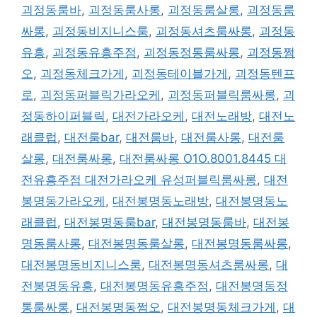
괴정동룸바
,
괴정동룸사롱
,
괴정동룸살롱
,
괴정동룸
싸롱
,
괴정동비지니스룸
,
괴정동셔츠룸싸롱
,
괴정동
유흥
,
괴정동유흥주점
,
괴정동정통룸싸롱
,
괴정동쩜
오
,
괴정동체크가게
,
괴정동테이블가게
,
괴정동텐프
로
,
괴정동퍼블릭가라오케
,
괴정동퍼블릭룸싸롱
,
괴
정동하이퍼블릭
,
대전가라오케
,
대전노래방
,
대전노
래클럽
,
대전룸bar
,
대전룸바
,
대전룸사롱
,
대전룸
살롱
,
대전룸싸롱
,
대전룸싸롱 O1O.8001.8445 대
전유흥주점 대전가라오케 유성퍼블릭룸싸롱
,
대전
봉명동가라오케
,
대전봉명동노래방
,
대전봉명동노
래클럽
,
대전봉명동룸bar
,
대전봉명동룸바
,
대전봉
명동룸사롱
,
대전봉명동룸살롱
,
대전봉명동룸싸롱
,
대전봉명동비지니스룸
,
대전봉명동셔츠룸싸롱
,
대
전봉명동유흥
,
대전봉명동유흥주점
,
대전봉명동정
통룸싸롱
,
대전봉명동쩜오
,
대전봉명동체크가게
,
대