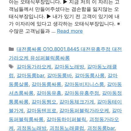
아는 오태식부장입니다. ▶ 지금 저의 이 자리는 고
객님들께서 만들어주셨다는 겸손함을 잃지않는 오
태식부장입니다. ▶ 내가 있기 전 고객이 있기에 내
가 이자리에 있다고 생각하는 오태식부장입니다. ※
수많은 고객님들과 …
Read more
카
대전룸싸롱 O1O.8001.8445 대전유흥주점 대전
테
가라오케 유성퍼블릭룸싸롱
고
태
갈마동가라오케
,
갈마동노래방
,
갈마동노래클
리
그
럽
,
갈마동룸bar
,
갈마동룸바
,
갈마동룸사롱
,
갈마
동룸살롱
,
갈마동룸싸롱
,
갈마동비지니스룸
,
갈마동
셔츠룸싸롱
,
갈마동유흥
,
갈마동유흥주점
,
갈마동정
통룸싸롱
,
갈마동쩜오
,
갈마동체크가게
,
갈마동테이
블가게
,
갈마동텐프로
,
갈마동퍼블릭가라오케
,
갈마
동퍼블릭룸싸롱
,
갈마동하이퍼블릭
,
괴정동가라오
케
,
괴정동노래방
,
괴정동노래클럽
,
괴정동룸bar
,