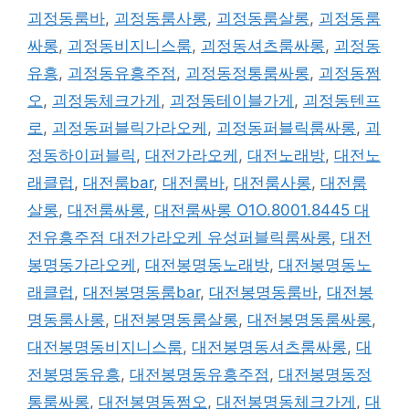
괴정동룸바
,
괴정동룸사롱
,
괴정동룸살롱
,
괴정동룸
싸롱
,
괴정동비지니스룸
,
괴정동셔츠룸싸롱
,
괴정동
유흥
,
괴정동유흥주점
,
괴정동정통룸싸롱
,
괴정동쩜
오
,
괴정동체크가게
,
괴정동테이블가게
,
괴정동텐프
로
,
괴정동퍼블릭가라오케
,
괴정동퍼블릭룸싸롱
,
괴
정동하이퍼블릭
,
대전가라오케
,
대전노래방
,
대전노
래클럽
,
대전룸bar
,
대전룸바
,
대전룸사롱
,
대전룸
살롱
,
대전룸싸롱
,
대전룸싸롱 O1O.8001.8445 대
전유흥주점 대전가라오케 유성퍼블릭룸싸롱
,
대전
봉명동가라오케
,
대전봉명동노래방
,
대전봉명동노
래클럽
,
대전봉명동룸bar
,
대전봉명동룸바
,
대전봉
명동룸사롱
,
대전봉명동룸살롱
,
대전봉명동룸싸롱
,
대전봉명동비지니스룸
,
대전봉명동셔츠룸싸롱
,
대
전봉명동유흥
,
대전봉명동유흥주점
,
대전봉명동정
통룸싸롱
,
대전봉명동쩜오
,
대전봉명동체크가게
,
대