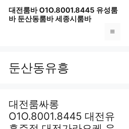
컨
대전룸바 O1O.8001.8445 유성룸
텐
바 둔산동룸바 세종시룸바
츠
로
메
건
너
뛰
뉴
기
둔산동유흥
대전룸싸롱
O1O.8001.8445 대전유
흥주점 대전가라오케 유