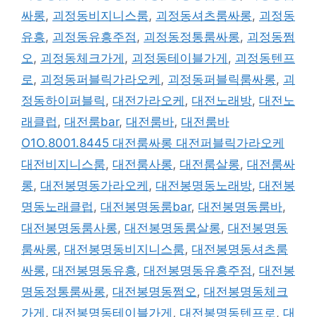
싸롱
,
괴정동비지니스룸
,
괴정동셔츠룸싸롱
,
괴정동
유흥
,
괴정동유흥주점
,
괴정동정통룸싸롱
,
괴정동쩜
오
,
괴정동체크가게
,
괴정동테이블가게
,
괴정동텐프
로
,
괴정동퍼블릭가라오케
,
괴정동퍼블릭룸싸롱
,
괴
정동하이퍼블릭
,
대전가라오케
,
대전노래방
,
대전노
래클럽
,
대전룸bar
,
대전룸바
,
대전룸바
O1O.8001.8445 대전룸싸롱 대전퍼블릭가라오케
대전비지니스룸
,
대전룸사롱
,
대전룸살롱
,
대전룸싸
롱
,
대전봉명동가라오케
,
대전봉명동노래방
,
대전봉
명동노래클럽
,
대전봉명동룸bar
,
대전봉명동룸바
,
대전봉명동룸사롱
,
대전봉명동룸살롱
,
대전봉명동
룸싸롱
,
대전봉명동비지니스룸
,
대전봉명동셔츠룸
싸롱
,
대전봉명동유흥
,
대전봉명동유흥주점
,
대전봉
명동정통룸싸롱
,
대전봉명동쩜오
,
대전봉명동체크
가게
,
대전봉명동테이블가게
,
대전봉명동텐프로
,
대