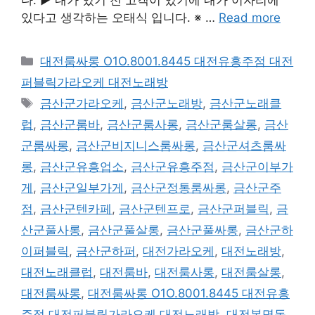
있다고 생각하는 오태식 입니다. ※ …
Read more
카
대전룸싸롱 O1O.8001.8445 대전유흥주점 대전
테
퍼블릭가라오케 대전노래방
고
태
금산군가라오케
,
금산군노래방
,
금산군노래클
리
그
럽
,
금산군룸바
,
금산군룸사롱
,
금산군룸살롱
,
금산
군룸싸롱
,
금산군비지니스룸싸롱
,
금산군셔츠룸싸
롱
,
금산군유흥업소
,
금산군유흥주점
,
금산군이부가
게
,
금산군일부가게
,
금산군정통룸싸롱
,
금산군주
점
,
금산군텐카페
,
금산군텐프로
,
금산군퍼블릭
,
금
산군풀사롱
,
금산군풀살롱
,
금산군풀싸롱
,
금산군하
이퍼블릭
,
금산군하퍼
,
대전가라오케
,
대전노래방
,
대전노래클럽
,
대전룸바
,
대전룸사롱
,
대전룸살롱
,
대전룸싸롱
,
대전룸싸롱 O1O.8001.8445 대전유흥
주점 대전퍼블릭가라오케 대전노래방
,
대전봉명동