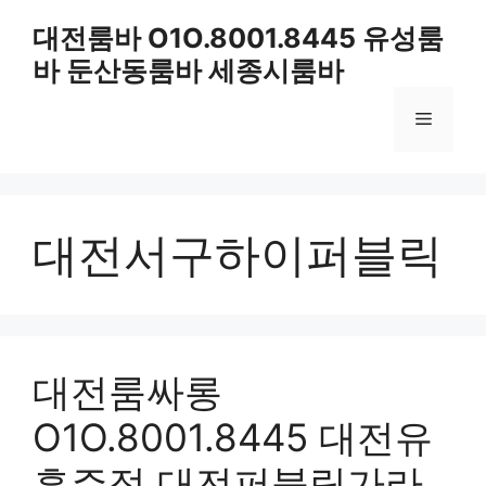
컨
대전룸바 O1O.8001.8445 유성룸
텐
바 둔산동룸바 세종시룸바
츠
로
메
건
너
뛰
뉴
기
대전서구하이퍼블릭
대전룸싸롱
O1O.8001.8445 대전유
흥주점 대전퍼블릭가라