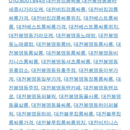
O1O.8001.8445 대전유성룸싸롱 대전봉명동룸바
세종시가라오케
,
대전버킹검룸싸롱
,
대전버킹검룸
싸롱가격
,
대전버킹검룸싸롱위치
,
대전베스트룸싸
롱
,
대전베스트룸싸롱가격
,
대전베스트룸싸롱위치
,
대전봉명동가라오케
,
대전봉명동노래방
,
대전봉명
동노래클럽
,
대전봉명동룸바
,
대전봉명동룸사롱
,
대
전봉명동룸살롱
,
대전봉명동룸싸롱
,
대전봉명동비
지니스룸싸롱
,
대전봉명동셔츠룸싸롱
,
대전봉명동
유흥업소
,
대전봉명동유흥주점
,
대전봉명동이부가
게
,
대전봉명동일부가게
,
대전봉명동정통룸싸롱
,
대
전봉명동주점
,
대전봉명동텐카페
,
대전봉명동텐프
로
,
대전봉명동퍼블릭
,
대전봉명동풀사롱
,
대전봉명
동풀살롱
,
대전봉명동풀싸롱
,
대전봉명동하이퍼블
릭
,
대전봉명동하퍼
,
대전블루칩룸싸롱
,
대전블루칩
룸싸롱가격
,
대전블루칩룸싸롱위치
,
대전비지니스