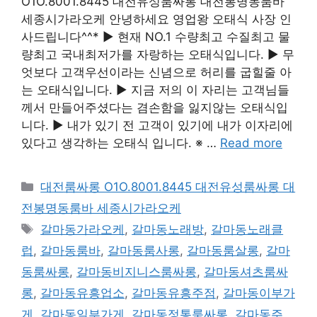
O1O.8001.8445 대전유성룸싸롱 대전봉명동룸바
세종시가라오케 안녕하세요 영업왕 오태식 사장 인
사드립니다^^* ▶ 현재 NO.1 수량최고 수질최고 물
량최고 국내최저가를 자랑하는 오태식입니다. ▶ 무
엇보다 고객우선이라는 신념으로 허리를 굽힐줄 아
는 오태식입니다. ▶ 지금 저의 이 자리는 고객님들
께서 만들어주셨다는 겸손함을 잃지않는 오태식입
니다. ▶ 내가 있기 전 고객이 있기에 내가 이자리에
있다고 생각하는 오태식 입니다. ※ …
Read more
카
대전룸싸롱 O1O.8001.8445 대전유성룸싸롱 대
테
전봉명동룸바 세종시가라오케
고
태
갈마동가라오케
,
갈마동노래방
,
갈마동노래클
리
그
럽
,
갈마동룸바
,
갈마동룸사롱
,
갈마동룸살롱
,
갈마
동룸싸롱
,
갈마동비지니스룸싸롱
,
갈마동셔츠룸싸
롱
,
갈마동유흥업소
,
갈마동유흥주점
,
갈마동이부가
게
,
갈마동일부가게
,
갈마동정통룸싸롱
,
갈마동주