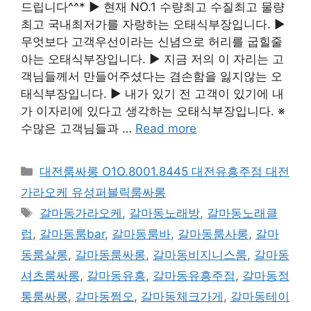
드립니다^^* ▶ 현재 NO.1 수량최고 수질최고 물량
최고 국내최저가를 자랑하는 오태식부장입니다. ▶
무엇보다 고객우선이라는 신념으로 허리를 굽힐줄
아는 오태식부장입니다. ▶ 지금 저의 이 자리는 고
객님들께서 만들어주셨다는 겸손함을 잃지않는 오
태식부장입니다. ▶ 내가 있기 전 고객이 있기에 내
가 이자리에 있다고 생각하는 오태식부장입니다. ※
수많은 고객님들과 …
Read more
카
대전룸싸롱 O1O.8001.8445 대전유흥주점 대전
테
가라오케 유성퍼블릭룸싸롱
고
태
갈마동가라오케
,
갈마동노래방
,
갈마동노래클
리
그
럽
,
갈마동룸bar
,
갈마동룸바
,
갈마동룸사롱
,
갈마
동룸살롱
,
갈마동룸싸롱
,
갈마동비지니스룸
,
갈마동
셔츠룸싸롱
,
갈마동유흥
,
갈마동유흥주점
,
갈마동정
통룸싸롱
,
갈마동쩜오
,
갈마동체크가게
,
갈마동테이