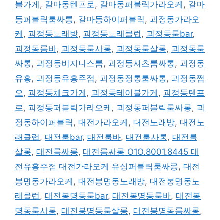
블가게
,
갈마동텐프로
,
갈마동퍼블릭가라오케
,
갈마
동퍼블릭룸싸롱
,
갈마동하이퍼블릭
,
괴정동가라오
케
,
괴정동노래방
,
괴정동노래클럽
,
괴정동룸bar
,
괴정동룸바
,
괴정동룸사롱
,
괴정동룸살롱
,
괴정동룸
싸롱
,
괴정동비지니스룸
,
괴정동셔츠룸싸롱
,
괴정동
유흥
,
괴정동유흥주점
,
괴정동정통룸싸롱
,
괴정동쩜
오
,
괴정동체크가게
,
괴정동테이블가게
,
괴정동텐프
로
,
괴정동퍼블릭가라오케
,
괴정동퍼블릭룸싸롱
,
괴
정동하이퍼블릭
,
대전가라오케
,
대전노래방
,
대전노
래클럽
,
대전룸bar
,
대전룸바
,
대전룸사롱
,
대전룸
살롱
,
대전룸싸롱
,
대전룸싸롱 O1O.8001.8445 대
전유흥주점 대전가라오케 유성퍼블릭룸싸롱
,
대전
봉명동가라오케
,
대전봉명동노래방
,
대전봉명동노
래클럽
,
대전봉명동룸bar
,
대전봉명동룸바
,
대전봉
명동룸사롱
,
대전봉명동룸살롱
,
대전봉명동룸싸롱
,