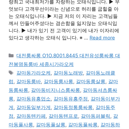
량최고 국내최저가를 자랑하는 오태식입니다. ▶ 무
엇보다 고객우선이라는 신념으로 허리를 굽힐줄 아
는 오태식입니다. ▶ 지금 저의 이 자리는 고객님들
께서 만들어주셨다는 겸손함을 잃지않는 오태식입
니다. ▶ 내가 있기 전 고객이 있기에 내가 이자리에
있다고 생각하는 오태식 입니다. ※ …
Read more
카
대전룸싸롱 O1O.8001.8445 대전유성룸싸롱 대
테
전봉명동룸바 세종시가라오케
고
태
갈마동가라오케
,
갈마동노래방
,
갈마동노래클
리
그
럽
,
갈마동룸바
,
갈마동룸사롱
,
갈마동룸살롱
,
갈마
동룸싸롱
,
갈마동비지니스룸싸롱
,
갈마동셔츠룸싸
롱
,
갈마동유흥업소
,
갈마동유흥주점
,
갈마동이부가
게
,
갈마동일부가게
,
갈마동정통룸싸롱
,
갈마동주
점
,
갈마동텐카페
,
갈마동텐프로
,
갈마동퍼블릭
,
갈
마동풀사롱
,
갈마동풀살롱
,
갈마동풀싸롱
,
갈마동하