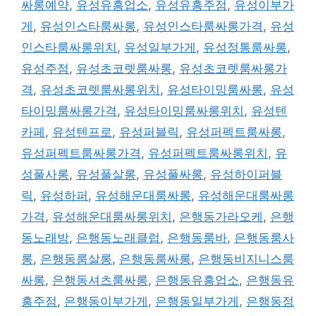
싸롱예약
,
유성유흥업소
,
유성유흥주점
,
유성이부가
게
,
유성인스타룸싸롱
,
유성인스타룸싸롱가격
,
유성
인스타룸싸롱위치
,
유성일부가게
,
유성정통룸싸롱
,
유성주점
,
유성초코렛룸싸롱
,
유성초코렛룸싸롱가
격
,
유성초코렛룸싸롱위치
,
유성타이밍룸싸롱
,
유성
타이밍룸싸롱가격
,
유성타이밍룸싸롱위치
,
유성텐
카페
,
유성텐프로
,
유성퍼블릭
,
유성퍼펙트룸싸롱
,
유성퍼펙트룸싸롱가격
,
유성퍼펙트룸싸롱위치
,
유
성풀사롱
,
유성풀살롱
,
유성풀싸롱
,
유성하이퍼블
릭
,
유성하퍼
,
유성해운대룸싸롱
,
유성해운대룸싸롱
가격
,
유성해운대룸싸롱위치
,
은행동가라오케
,
은행
동노래방
,
은행동노래클럽
,
은행동룸바
,
은행동룸사
롱
,
은행동룸살롱
,
은행동룸싸롱
,
은행동비지니스룸
싸롱
,
은행동셔츠룸싸롱
,
은행동유흥업소
,
은행동유
흥주점
,
은행동이부가게
,
은행동일부가게
,
은행동정