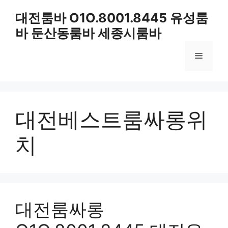
컨
대전룸바 O1O.8001.8445 유성룸
텐
바 둔산동룸바 세종시룸바
츠
로
메
건
너
뛰
뉴
기
대전베스트룸싸롱위
치
대전룸싸롱