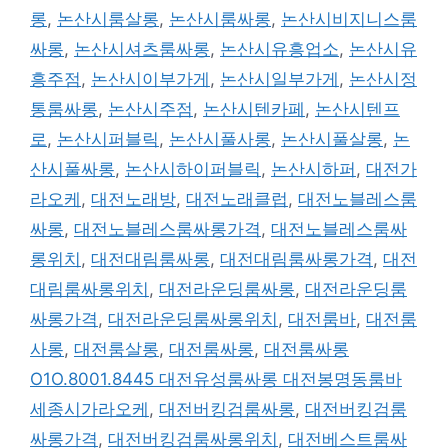
롱
,
논산시룸살롱
,
논산시룸싸롱
,
논산시비지니스룸
싸롱
,
논산시셔츠룸싸롱
,
논산시유흥업소
,
논산시유
흥주점
,
논산시이부가게
,
논산시일부가게
,
논산시정
통룸싸롱
,
논산시주점
,
논산시텐카페
,
논산시텐프
로
,
논산시퍼블릭
,
논산시풀사롱
,
논산시풀살롱
,
논
산시풀싸롱
,
논산시하이퍼블릭
,
논산시하퍼
,
대전가
라오케
,
대전노래방
,
대전노래클럽
,
대전노블레스룸
싸롱
,
대전노블레스룸싸롱가격
,
대전노블레스룸싸
롱위치
,
대전대림룸싸롱
,
대전대림룸싸롱가격
,
대전
대림룸싸롱위치
,
대전라운딩룸싸롱
,
대전라운딩룸
싸롱가격
,
대전라운딩룸싸롱위치
,
대전룸바
,
대전룸
사롱
,
대전룸살롱
,
대전룸싸롱
,
대전룸싸롱
O1O.8001.8445 대전유성룸싸롱 대전봉명동룸바
세종시가라오케
,
대전버킹검룸싸롱
,
대전버킹검룸
싸롱가격
,
대전버킹검룸싸롱위치
,
대전베스트룸싸